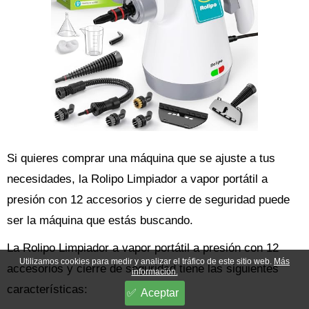
Si quieres comprar una máquina que se ajuste a tus
necesidades, la Rolipo Limpiador a vapor portátil a
presión con 12 accesorios y cierre de seguridad puede
ser la máquina que estás buscando.
La Rolipo Limpiador a vapor portátil a presión con 12
Utilizamos cookies para medir y analizar el tráfico de este sitio web.
Más
accesorios y cierre de seguridad tiene las siguientes
información.
características:
Aceptar