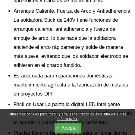
aprendices y trabajos de mantenimiento.
Arranque Caliente, Fuerza de Arco y Antiadherencia
La soldadora Stick de 240V tiene funciones de
arranque caliente, antiadherencia y fuerza de
empuje de arco, lo que hace que la soldadora
enciende el arco rápidamente y solde de manera
más suave, evitando que los soldador electrodo se
adhieran en el charco fundido.
Es adecuada para reparaciones domésticas,
mantenimiento agrícola o la fabricación de metales
en proyectos DIY.
Fácil de Usar La pantalla digital LED inteligente
muestra claramente la corriente, y el botón ajustable
Utilizamos cookies para medir y analizar el tráfico de este sitio web.
Más
información.
te permite ajustarla fácil y accuratemente.
Aceptar
Puedes llevarla fácilmente a cualquier lugar donde