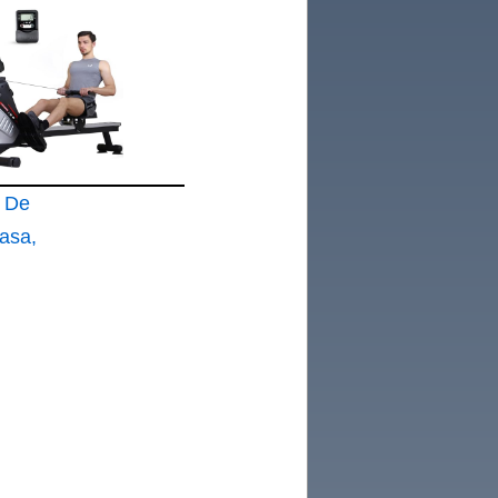
ultiGym
 De
asa,