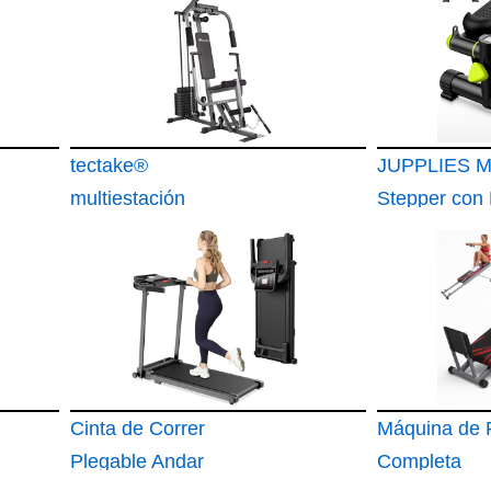
tectake®
JUPPLIES M
multiestación
Stepper con
musculación
Elásticas St
Fitness de A
Cinta de Correr
Máquina de 
Plegable Andar
Completa