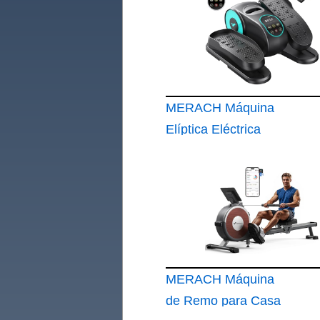
MERACH Máquina
Elíptica Eléctrica
MERACH Máquina
de Remo para Casa