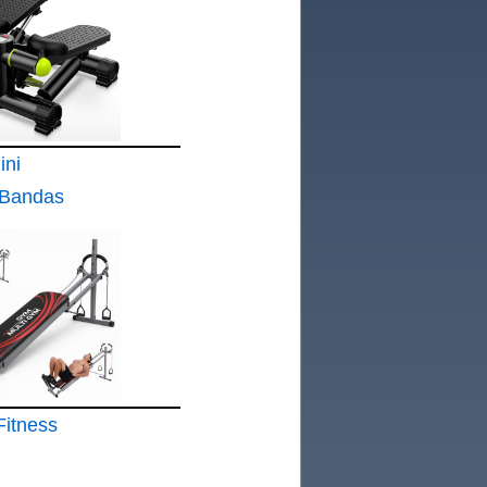
ini
 Bandas
epper
cero
Fitness