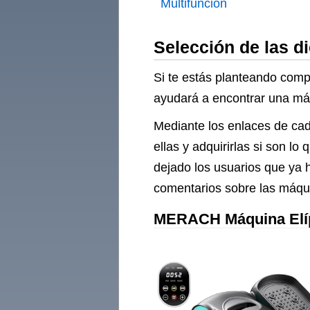
Multifunción
Musculación con
Selección de las d
Poleas 148x108x207
cm Negro
Si te estás planteando comp
ayudará a encontrar una máq
Mediante los enlaces de ca
ellas y adquirirlas si son 
dejado los usuarios que ya 
comentarios sobre las máqui
MERACH Máquina Elípt