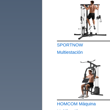
SPORTNOW
Multiestación
Musculación Máquina
de Musculación
Negro
HOMCOM Máquina