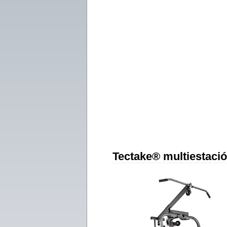
Tectake® multiestaci