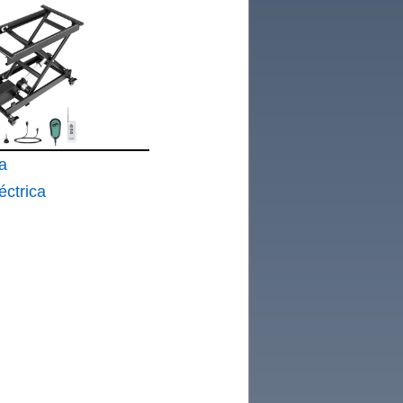
a
éctrica
mple con
ara 150