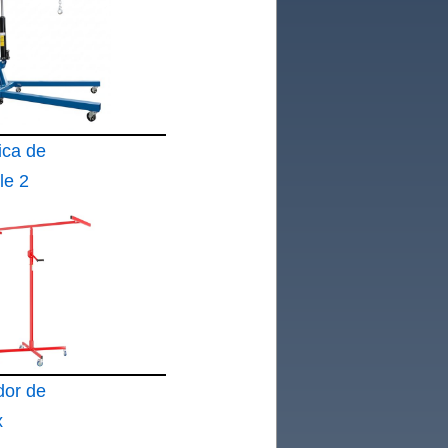
ica de
le 2
dor de
x