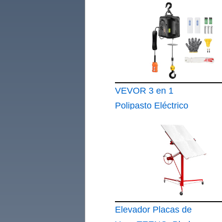
de Motocicleta
Capacidad de 700kg
Mesa de Elevación
Portátil Altura de
Elevación 12-38
VEVOR 3 en 1
Polipasto Eléctrico
1500W Cabrestante
Eléctrico Portátil 498
Elevador Placas de