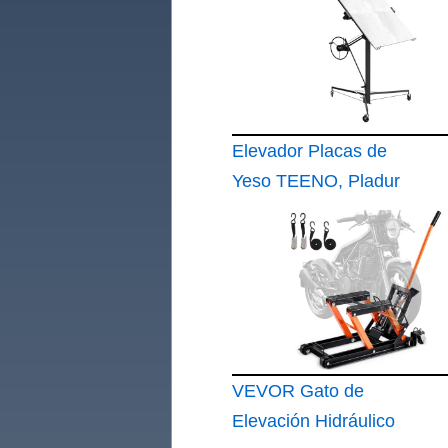
Elevador Placas de
Yeso TEENO, Pladur
Profesional
VEVOR Gato de
Elevación Hidráulico