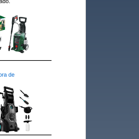
uado.
ora de
uatak