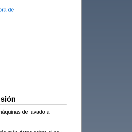
ora de
2400
an
esión
 máquinas de lavado a